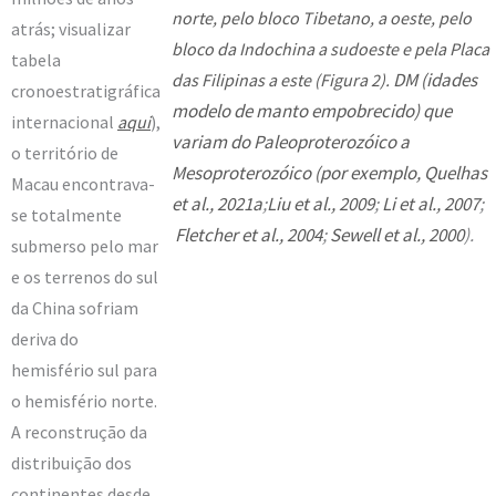
norte, pelo bloco Tibetano, a oeste, pelo
atrás; visualizar
bloco da Indochina a sudoeste e pela Placa
tabela
DM (idades
das Filipinas a este (Figura 2).
cronoestratigráfica
modelo de manto empobrecido) que
internacional
aqui
),
variam do Paleoproterozóico a
o território de
Mesoproterozóico (por exemplo,
Quelhas
Macau encontrava-
et al., 2021a
;
Liu et al., 2009
;
Li et al., 2007
;
se totalmente
Fletcher et al., 2004
;
Sewell et al., 2000
).
submerso pelo mar
e os terrenos do sul
da China sofriam
deriva do
hemisfério sul para
o hemisfério norte.
A reconstrução da
distribuição dos
continentes desde