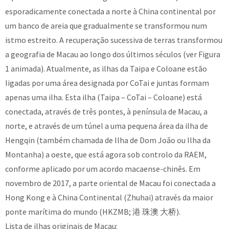
esporadicamente conectada a norte à China continental por
um banco de areia que gradualmente se transformou num
istmo estreito. A recuperação sucessiva de terras transformou
a geografia de Macau ao longo dos últimos séculos (ver
Figura
1
animada). Atualmente, as ilhas da Taipa e Coloane estão
ligadas por uma área designada por CoTai e juntas formam
apenas uma ilha. Esta ilha (Taipa – CoTai – Coloane) está
conectada, através de três pontes, à península de Macau, a
norte, e através de um túnel a uma pequena área da ilha de
Hengqin (também chamada de Ilha de Dom João ou Ilha da
Montanha) a oeste, que está agora sob controlo da RAEM,
conforme aplicado por um acordo macaense-chinês. Em
novembro de 2017, a parte oriental de Macau foi conectada a
Hong Kong e à China Continental (Zhuhai) através da maior
ponte marítima do mundo (HKZMB;
港
珠澳
大
桥
).
Lista de ilhas originais de Macau: