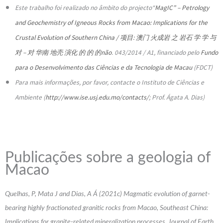
Este trabalho foi realizado no âmbito do projecto“
MagIC” – Petrology
and Geochemistry of Igneous Rocks from Macao: Implications for the
Crustal Evolution of Southern China / 项目: 澳门 火成岩 之 岩石 学 学 与
对 – 对 华南 地壳 演化 的 的 的não
. 043/2014 / A1, financiado pelo
Fundo
para o Desenvolvimento das Ciências e da Tecnologia de Macau
(FDCT)
Para mais informações, por favor, contacte o Instituto de Ciências e
Ambiente (
http://www.ise.usj.edu.mo/contacts/
; Prof. Ágata A. Dias)
Publicações sobre a geologia of
Macao
Quelhas, P, Mata J and Dias, A Á (2021c) Magmatic evolution of garnet-
bearing highly fractionated granitic rocks from Macao, Southeast China:
Implications for granite-related mineralization processes. Journal of Earth