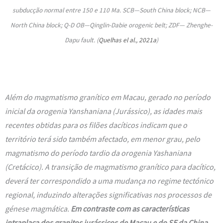
subducção normal entre 150 e 110 Ma. SCB—South China block; NCB—
North China block; Q-D OB—Qing­lin-Dabie orogenic belt; ZDF— Zhenghe-
Dapu fault. (
Quelhas el al., 2021a
)
Além do magmatismo granítico em Macau, gerado no período
inicial da orogenia Yanshaniana (Jurássico), as idades mais
recentes obtidas para os filões dacíticos indicam que o
território terá sido também afectado, em menor grau, pelo
magmatismo do período tardio da orogenia Yashaniana
(Cretácico). A transição de magmatismo granítico para dacítico,
deverá ter correspondido a uma mudança no regime tectónico
regional, induzindo alterações significativas nos processos de
génese magmática.
Em contraste com as características
intraplaca dos granitos jurássicos de Macau e do SE da China
,