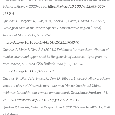
Sciences. JES-07-2020-0330.
https://doi.org/10.1007/s12583-020-
1389-4
Quelhas, P, Borgens. R, Dias, A. Á, Ribeiro, L, Costa, P Mata, J. (2021b)
Geological Map of the Macao Special Administrative Region (China).
Journal of Maps.
2 (17
)
257-267.
https://doi.org/10.1080/17445647.2021.1906340
Quelhas P, Mata J, Dias Á A (2021a) Evidences for mixed contribution of
mantle, lower and upper crust to the genesis of Jurassic I~type granites
from Macao, SE China.
GSA Bulletin
. 133 (1-2): 37–56..
https://doi.org/10.1130/B35552.1
Quelhas, P., Dias, Á A., Mata, J., Don, D., Ribeiro, L. (2020) High-precision
geochronology of Mesozoic magmatism in Macao, Southeast China:
evidence for multistage granite emplacement.
Geoscience Frontiers
. 11, 1.
243-263
https://doi.org/10.1016/j.gsf.2019.04.011
Quelhas P, Dias ÁA, Mata J & Wayne Davis D (2019)
Goldschmidt2019
, 258.
21st August.