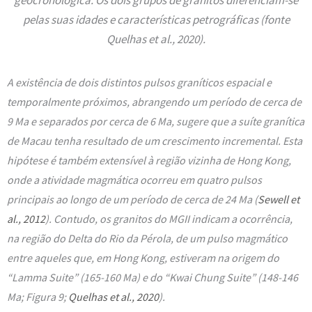
geocronológica. Os dois grupos de granitos diferenciam-se
pelas suas idades e características petrográficas (fonte
Quelhas et al., 2020).
A existência de dois distintos pulsos graníticos espacial e
temporalmente próximos, abrangendo um período de cerca de
9 Ma e separados por cerca de 6 Ma, sugere que a suíte granítica
de Macau tenha resultado de um crescimento incremental. Esta
hipótese é também extensível à região vizinha de Hong Kong,
onde a atividade magmática ocorreu em quatro pulsos
principais ao longo de um período de cerca de 24 Ma
(
Sewell et
al., 2012
)
. Contudo, os granitos do MGII indicam a ocorrência,
na região do Delta do Rio da Pérola, de um pulso magmático
entre aqueles que, em Hong Kong, estiveram na origem do
“Lamma Suite” (165-160 Ma) e do “Kwai Chung Suite” (148-146
Ma;
Figura 9;
Quelhas et al., 2020
).